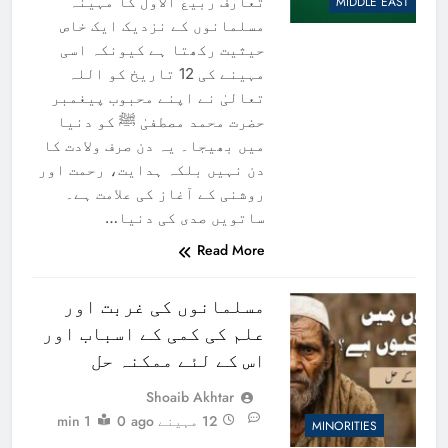
تعارف ربیع الاول کا مہینہ
MIDDLE EAST
مسلمانوں کے نزدیک ایک خاص
حیثیت رکھتا ہے کیونکہ اسی
مہینے کی 12 تاریخ کو اللہ
تعالیٰ نے اپنے محبوب پیغمبر
حضرت محمد مصطفیٰ ﷺ کو دنیا
میں بھیجا۔ یہ دن صرف ولادت کا
دن نہیں بلکہ ہدایت، رحمت اور
روشنی کے آغاز کی علامت ہے۔
ساتویں صدی کی دنیا…
Read More
مسلمانوں کی غربت اور
علم کی کمی کے اسباب اور
اس کے لئے ممکنہ حل
Shoaib Akhtar
12 مہینے ago
0
1 min
MINORITIES