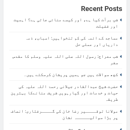
Recent Posts
شبِ برأت کیا ہے، اور کیسے منائی جاتی ہے؟ اہمیت
اور فضیلت
مساجد کے ائمہ کی کم تنخواہیں: اسباب، ذمہ
داریاں اور عملی حل
شب معراج: رسول اللہ صلی اللہ علیہ وسلم کا مقدس
سفر
کچھ سوالات ہیں جو ہمیں پریشان کرسکتے ہیں۔
حضرت شیخ عبدالقادر جیلانی رحمۃ اللہ علیہ کی
حیات و خدمات اور گیارہویں شریف منانےکا بہترین
طریقہ
مولانا توقــــیر رضا خان کی گــــرفتاری: انصاف
پر بڑا سوالیـــــہ نشان