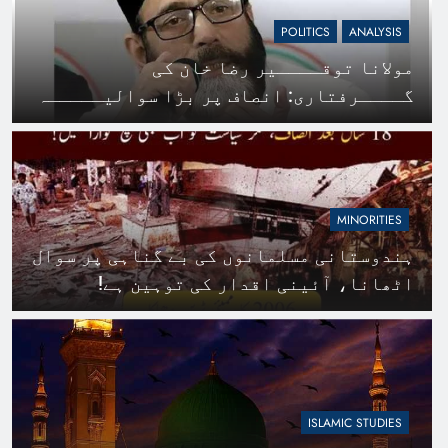
POLITICS
ANALYSIS
مولانا توقــــیر رضا خان کی
گــــرفتاری: انصاف پر بڑا سوالیـــــہ
نشان
MINORITIES
ہندوستانی مسلمانوں کی بے گناہی پر سوال
اٹھانا، آئینی اقدار کی توہین ہے!
ISLAMIC STUDIES