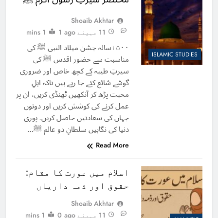
Shoaib Akhtar
11 مہینے ago
1
1 mins
۱۵۰۰سالہ جشن میلاد النبی ﷺ کی
ISLAMIC STUDIES
مناسبت سے حضور اقدس ﷺ کی
سیرتِ طیبہ کے کچھ خاص اور ضروری
گوشے شائع کئے جا رہے ہیں تاکہ اہلِ
محبت پڑھ کر آنکھیں ٹھنڈی کریں، ان پر
عمل کرنے کی کوشش کریں اور دونوں
جہاں کی سعادتیں حاصل کریں۔ پوری
دنیا کی نگاہیں سلطانِ دو عالم ﷺ…
Read More
اسلام میں عورت کا مقام:
حقوق اور ذمہ داریاں
Shoaib Akhtar
11 مہینے ago
0
1 mins