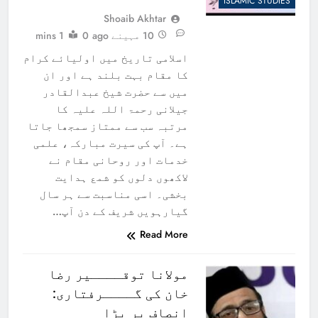
ISLAMIC STUDIES
Shoaib Akhtar
10 مہینے ago
0
1 mins
اسلامی تاریخ میں اولیائے کرام
کا مقام بہت بلند ہے اور ان
میں سے حضرت شیخ عبدالقادر
جیلانی رحمۃ اللہ علیہ کا
مرتبہ سب سے ممتاز سمجھا جاتا
ہے۔ آپ کی سیرت مبارکہ، علمی
خدمات اور روحانی مقام نے
لاکھوں دلوں کو شمع ہدایت
بخشی۔ اسی مناسبت سے ہر سال
گیارہویں شریف کے دن آپ…
Read More
مولانا توقــــیر رضا
خان کی گــــرفتاری:
انصاف پر بڑا