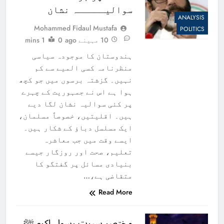
سوالیـــــہ نشان
ANALYSIS
Mohammed Fidaul Mustafa
POLITICS
10 مہینے ago
0
1 mins
ہندوستان کا موجودہ سیاسی
منظرنامہ کسی المیے سے کم
نہیں۔ گزشتہ برسوں میں جو کچھ
ہوا ہے اس نے جمہوریت کے چہرے
پر کئی سوالیہ نشان لگا دیے
ہیں۔ اقلیتیں، خصوصاً مسلمان،
ایک مسلسل دباؤ کے شکار ہیں۔
ایسے وقت میں جب معاشرہ
تعلیم، صحت اور روزگار جیسے
بنیادی مسائل پر گفتگو کا
متقاضی ہے،…
Read More
مختصر سیرتِ رسول اکرم ﷺ