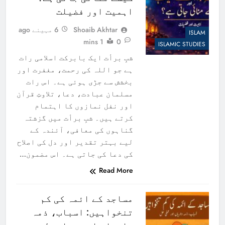
اہمیت اور فضیلت
Shoaib Akhtar
6 مہینے ago
ISLAM
1 mins
0
ISLAMIC STUDIES
شبِ برأت ایک بابرکت اسلامی رات
ہے جو اللہ کی رحمت، مغفرت اور
بخشش سے جڑی ہوئی ہے۔ اس رات
مسلمان عبادت، دعا، تلاوتِ قرآن
اور نفل نمازوں کا اہتمام
کرتے ہیں۔ شبِ برأت میں گزشتہ
گناہوں کی معافی، آئندہ کے
لیے بہتر تقدیر اور دل کی اصلاح
کی دعا کی جاتی ہے۔ اس مضمون…
Read More
مساجد کے ائمہ کی کم
تنخواہیں: اسباب، ذمہ