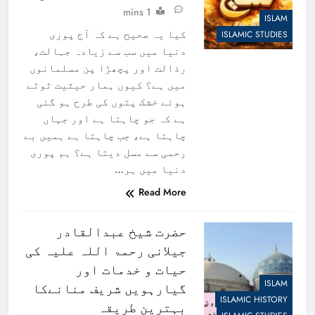
1 mins
ISLAM
کیا یہ صحیح ہے کہ آج پوری
ISLAMIC STUDIES
دنیا میں سب سے زیادہ جہالت،
رذالت اور پچھڑا پن مسلمانوں
میں ہے؟ کیوں ہمار حیثیت ٹوٹے
ہوئے خشک پتوں کی طرح ہو گئی
ہے کہ جو چاہتا ہے اور جہاں
چاہتا ہے، جب چاہتا ہے ہمیں بے
رحمی سے مسل دیتا ہے؟ ہم پوری
دنیا میں ہر…
Read More
حضرت شیخ عبدالقادر
جیلانی رحمۃ اللہ علیہ کی
حیات و خدمات اور
ISLAM
گیارہویں شریف منانےکا
ISLAMIC HISTORY
بہترین طریقہ