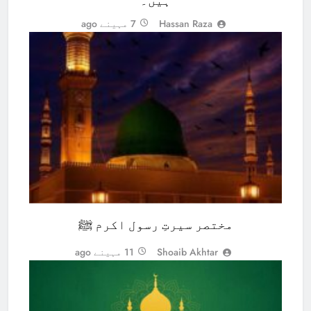
ہیں۔
Hassan Raza
7 مہینے ago
ISLAMIC STUDIES
مختصر سیرتِ رسول اکرم ﷺ
Shoaib Akhtar
11 مہینے ago
MIDDLE EAST
ISLAMIC STUDIES