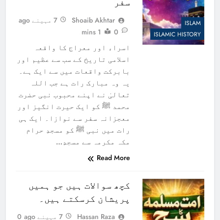
سفر
Shoaib Akhtar
7 مہینے ago
ISLAM
1 mins
0
ISLAMIC HISTORY
اسراء اور معراج کا واقعہ
اسلامی تاریخ کے سب سے عظیم اور
بابرکت واقعات میں سے ایک ہے۔
یہ وہ مبارک رات ہے جب اللہ
تعالیٰ نے اپنے محبوب نبی حضرت
محمد ﷺ کو ایک حیرت انگیز اور
معجزانہ سفر سے نوازا۔ ایک ہی
رات میں نبی ﷺ کو مسجدِ حرام
مکہ مکرمہ سے مسجدِ…
Read More
کچھ سوالات ہیں جو ہمیں
پریشان کرسکتے ہیں۔
Hassan Raza
7 مہینے ago
0