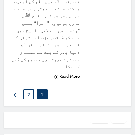
تعارف اسلام میں علم کی اہمیت
مرکزی حیثیت رکھتی ہے۔ سب سے
پہلی وحی جو نبی اکرم ﷺ پر
نازل ہوئی وہ "اقرأ” یعنی
"پڑھ” تھی۔ اسلامی تاریخ میں
علم کو طاقت، عزت اور ترقی کا
ذریعہ سمجھا گیا۔ لیکن آج
دنیا بھر کے بہت سے مسلمان
معاشرے غربت اور تعلیم کی کمی
کا شکار…
Read More
2
1
Facebook
Twitter
WhatsApp