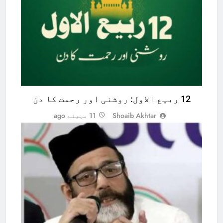
12 ربیع الاول: روشنی اور رحمت کا دن
Shoaib Akhtar
11 مہینے ago
POLITICS
ANALYSIS