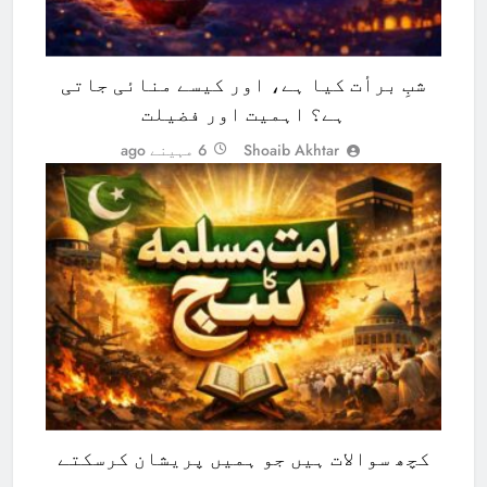
شبِ برأت کیا ہے، اور کیسے منائی جاتی
ہے؟ اہمیت اور فضیلت
Shoaib Akhtar
6 مہینے ago
ISLAMIC STUDIES
ISLAM
کچھ سوالات ہیں جو ہمیں پریشان کرسکتے