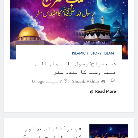
ISLAMIC HISTORY
ISLAM
شب معراج: رسول اللہ صلی اللہ
علیہ وسلم کا مقدس سفر
Shoaib Akhtar
7 مہینے ago
0
Read More
شبِ برأت کیا ہے، اور
کیسے منائی جاتی ہے؟