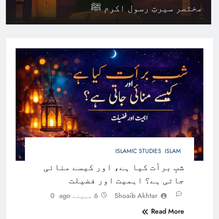
مختصر سیرتِ رسول اکرم ﷺ
ISLAMIC STUDIES
ISLAM
شبِ برأت کیا ہے، اور کیسے منائی
جاتی ہے؟ اہمیت اور فضیلت
Shoaib Akhtar
6 مہینے ago
0
Read More