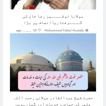
مولانا توقــــیر رضا خان کی
گــــرفتاری: انصاف پر بڑا
سوالیـــــہ نشان
Mohammed Fidaul Mustafa
10 مہینے ago
ISLAMIC HISTORY
ISLAM
حضرت شیخ عبدالقادر جیلانی رحمۃ اللہ
علیہ کی حیات و خدمات اور گیارہویں