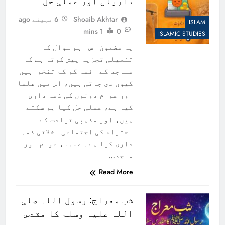
داریاں اور عملی حل
Shoaib Akhtar
6 مہینے ago
ISLAM
1 mins
0
ISLAMIC STUDIES
یہ مضمون اس اہم سوال کا
تفصیلی تجزیہ پیش کرتا ہے کہ
مساجد کے ائمہ کو کم تنخواہیں
کیوں دی جاتی ہیں، اس میں علما
اور عوام دونوں کی ذمہ داری
کیا ہے، عملی حل کیا ہو سکتے
ہیں، اور مذہبی قیادت کے
احترام کی اجتماعی اخلاقی ذمہ
داری کیا ہے۔ علما، عوام اور
مسجد…
Read More
شب معراج: رسول اللہ صلی
اللہ علیہ وسلم کا مقدس