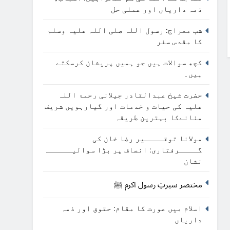
ذمہ داریاں اور عملی حل
شب معراج: رسول اللہ صلی اللہ علیہ وسلم
کا مقدس سفر
کچھ سوالات ہیں جو ہمیں پریشان کرسکتے
ہیں۔
حضرت شیخ عبدالقادر جیلانی رحمۃ اللہ
علیہ کی حیات و خدمات اور گیارہویں شریف
منانےکا بہترین طریقہ
مولانا توقــــیر رضا خان کی
گــــرفتاری: انصاف پر بڑا سوالیـــــہ
نشان
مختصر سیرتِ رسول اکرم ﷺ
اسلام میں عورت کا مقام: حقوق اور ذمہ
داریاں