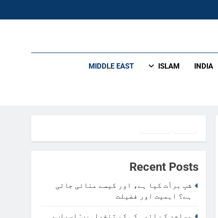
MIDDLE EAST
ISLAM
INDIA
Facebook
Twitter
WhatsApp
Recent Posts
شبِ برأت کیا ہے، اور کیسے منائی جاتی
ہے؟ اہمیت اور فضیلت
مساجد کے ائمہ کی کم تنخواہیں: اسباب،