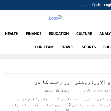
Engl
हिन्दी
اردو
Times F
HEALTH
FINANCE
EDUCATION
CULTURE
ANALY
OUR TEAM
TRAVEL
SPORTS
SUC
Shoaib Akh
12 مہینے Ago
3
1 Mins
ع الاول کا مہینہ مسلمانوں کے نزدیک ایک خاص حیثیت
رکھتا ہے کیونکہ اسی مہینے کی 12 تاریخ کو اللہ تعالیٰ نے اپنے
مبر حضرت محمد مصطفیٰ ﷺ کو دنیا میں بھیجا۔ یہ دن صرف