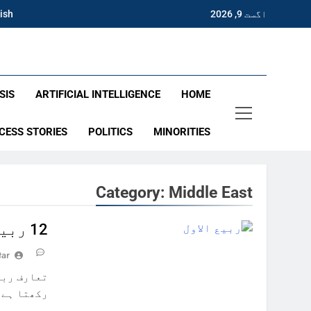
Ski
اگست 9, 2026
ish
t
conten
lare
SIS
ARTIFICIAL INTELLIGENCE
HOME
CESS STORIES
POLITICS
MINORITIES
Category:
Middle East
12 ربیع الاول: روشنی اور رحمت کا دن
tar
تعارف ربی
محبوب پیغ