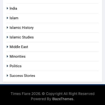
India
Islam
Islamic History
Islamic Studies
Middle East
Minorities
Politics
Success Stories
Times Flare 2026. © Copyright All Right Reserved
Powered By
.
BlazeThemes