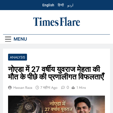
Skip
English
हिन्दी
اردو
to
content
Hindi – Times
Flare
MENU
ANALYSIS
नोएडा में 27 वर्षीय युवराज मेहता की
मौत के पीछे की प्रणालीगत विफलताएँ
0
Hassan Raza
7 महीना Ago
1 Mins