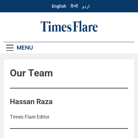
Skip
English
हिन्दी
اردو
to
content
Hindi – Times
Flare
MENU
Our Team
Hassan Raza
Times Flare Editor