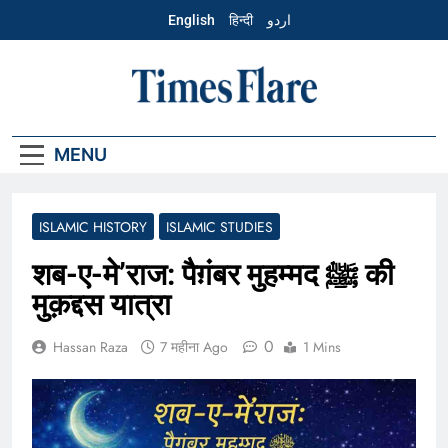
Skip
English
हिन्दी
اردو
to
content
Hindi – Times
Flare
MENU
ISLAMIC HISTORY
ISLAMIC STUDIES
शब-ए-मे’राज: पैग़ंबर मुहम्मद ﷺ की
मुक़द्दस यात्रा
0
Hassan Raza
7 महीना Ago
1 Mins