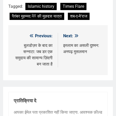
Tagged:
Islamic history
Times Flare
पैग़ंबर मुहम्मद ﷺ की मुक़द्दस यात्रा
शब-ए-मे’राज
Previous:
Next:
पोस्ट
नेविगेशन
बुलडोज़र के बाद का
इस्लाम का असली दुश्मन:
सन्नाटा: जब डर एक
अनपढ़ मुसलमान
समुदाय की सामान्य ज़िंदगी
बन जाता है
प्रातिक्रिया दे
आपका ईमेल पता प्रकाशित नहीं किया जाएगा.
आवश्यक फ़ील्ड