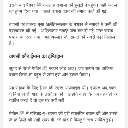
इसके बाद पैग़ंबर ﷺ अल्लाह तआला की हुज़ूरी में पहुंचे। यहीं नमाज़
का हुक्म दिया गया। पहले पचास वक़्त की नमाज़ फ़र्ज़ की गई।
वापसी पर हज़रत मूसा अलैहिस्सलाम के मशवरे से नमाज़ों में कमी की
दरख़्वास्त की गई। आख़िरकार नमाज़ें पांच कर दी गईं, मगर सवाब
पचास का रखा गया। यह अल्लाह की रहमत की सबसे बड़ी मिसाल
है।
वापसी और ईमान का इम्तिहान
सुबह से पहले पैग़ंबर ﷺ मक्का लौट आए। जब आपने यह वाक़िया
बयान किया तो बहुत से लोग हंसे और इंकार किया।
यह सहाबा के लिए ईमान की सख़्त आज़माइश थी। हज़रत अबू बक्र
ने बिना किसी शक़ के तसदीक़ की। उन्होंने कहा कि जब वह वह़ी पर
यक़ीन करते हैं तो इस पर क्यों नहीं।
पैग़ंबर ﷺ ने मस्जिद-ए-अक्सा की पूरी तफ़सील बयान की और रास्ते
के क़ाफ़िले की सही ख़बर दी, जो बाद में बिल्कुल सच साबित हुई।