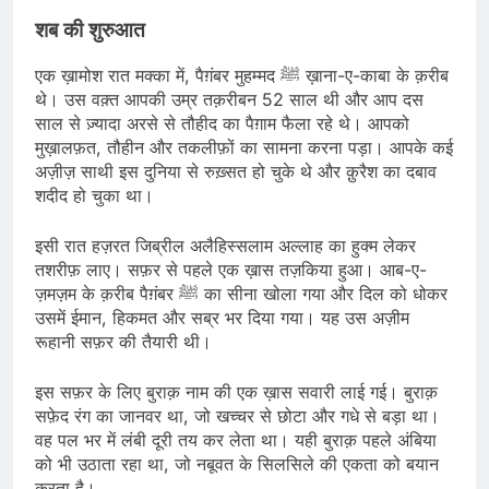
शब की शुरुआत
एक ख़ामोश रात मक्का में, पैग़ंबर मुहम्मद ﷺ ख़ाना-ए-काबा के क़रीब
थे। उस वक़्त आपकी उम्र तक़रीबन 52 साल थी और आप दस
साल से ज़्यादा अरसे से तौहीद का पैग़ाम फैला रहे थे। आपको
मुख़ालफ़त, तौहीन और तकलीफ़ों का सामना करना पड़ा। आपके कई
अज़ीज़ साथी इस दुनिया से रुख़्सत हो चुके थे और क़ुरैश का दबाव
शदीद हो चुका था।
इसी रात हज़रत जिब्रील अलैहिस्सलाम अल्लाह का हुक्म लेकर
तशरीफ़ लाए। सफ़र से पहले एक ख़ास तज़किया हुआ। आब-ए-
ज़मज़म के क़रीब पैग़ंबर ﷺ का सीना खोला गया और दिल को धोकर
उसमें ईमान, हिकमत और सब्र भर दिया गया। यह उस अज़ीम
रूहानी सफ़र की तैयारी थी।
इस सफ़र के लिए बुराक़ नाम की एक ख़ास सवारी लाई गई। बुराक़
सफ़ेद रंग का जानवर था, जो खच्चर से छोटा और गधे से बड़ा था।
वह पल भर में लंबी दूरी तय कर लेता था। यही बुराक़ पहले अंबिया
को भी उठाता रहा था, जो नबूवत के सिलसिले की एकता को बयान
करता है।