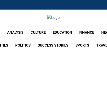
di – Times Flare
E
ANALYSIS
CULTURE
EDUCATION
FINANCE
HE
ITIES
POLITICS
SUCCESS STORIES
SPORTS
TRAV