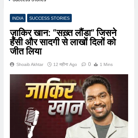
INDIA
SUCCESS STORIES
ज़ाकिर खान: “सख़्त लौंडा” जिसने
हँसी और सादगी से लाखों दिलों को
जीत लिया
0
Shoaib Akhtar
12 महीना Ago
1 Mins